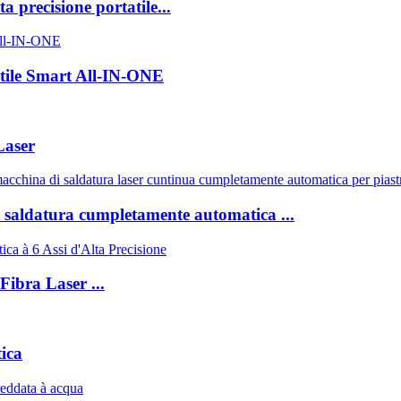
a precisione portatile...
atile Smart All-IN-ONE
Laser
i saldatura cumpletamente automatica ...
Fibra Laser ...
ica