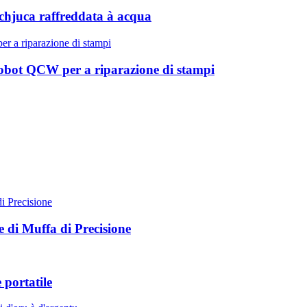
ù chjuca raffreddata à acqua
Cobot QCW per a riparazione di stampi
 di Muffa di Precisione
 portatile