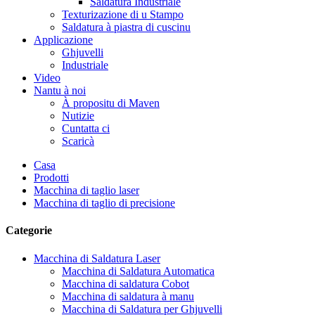
Saldatura Industriale
Texturizazione di u Stampo
Saldatura à piastra di cuscinu
Applicazione
Ghjuvelli
Industriale
Video
Nantu à noi
À propositu di Maven
Nutizie
Cuntatta ci
Scaricà
Casa
Prodotti
Macchina di taglio laser
Macchina di taglio di precisione
Categorie
Macchina di Saldatura Laser
Macchina di Saldatura Automatica
Macchina di saldatura Cobot
Macchina di saldatura à manu
Macchina di Saldatura per Ghjuvelli