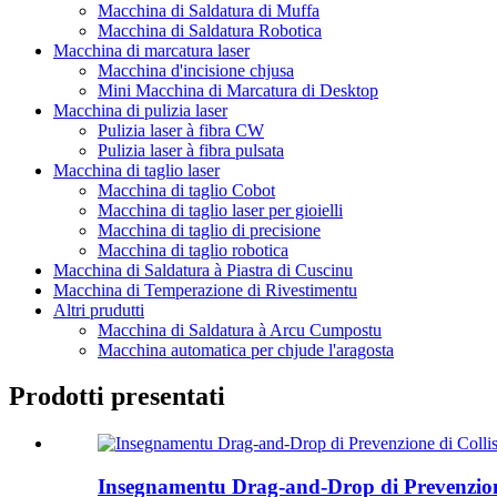
Macchina di Saldatura di Muffa
Macchina di Saldatura Robotica
Macchina di marcatura laser
Macchina d'incisione chjusa
Mini Macchina di Marcatura di Desktop
Macchina di pulizia laser
Pulizia laser à fibra CW
Pulizia laser à fibra pulsata
Macchina di taglio laser
Macchina di taglio Cobot
Macchina di taglio laser per gioielli
Macchina di taglio di precisione
Macchina di taglio robotica
Macchina di Saldatura à Piastra di Cuscinu
Macchina di Temperazione di Rivestimentu
Altri prudutti
Macchina di Saldatura à Arcu Cumpostu
Macchina automatica per chjude l'aragosta
Prodotti presentati
Insegnamentu Drag-and-Drop di Prevenzione di