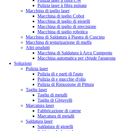
Pulizia laser à fibra CW
Pulizia laser à fibra pulsata
Macchina di taglio laser
Macchina di taglio Cobot
Macchina di taglio di gioielli
Macchina di taglio di precisione
Macchina di taglio robotica
Macchina di Saldatura à Piastra di Cuscinu
Macchina di testurizazione di muffa
Altri prudutti
Macchina di Saldatura à Arcu Cumpostu
Macchina automatica per chjude l'aragosta
Soluzioni
Pulizia laser
Pulizia di e parti di l'auto
Pulizia di e macchie d'oliu
Pulizia di Rimozione di Pittura
Tagliu laser
Tagliu di metalli
Tagliu di Ghjuvelli
Marcatura laser
Fabbricazione di catene
Marcatura di metalli
Saldatura laser
Saldatura di gioielli