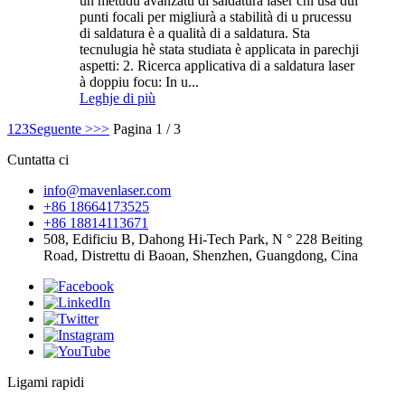
un metudu avanzatu di saldatura laser chì usa dui
punti focali per migliurà a stabilità di u prucessu
di saldatura è a qualità di a saldatura. Sta
tecnulugia hè stata studiata è applicata in parechji
aspetti: 2. Ricerca applicativa di a saldatura laser
à doppiu focu: In u...
Leghje di più
1
2
3
Seguente >
>>
Pagina 1 / 3
Cuntatta ci
info@mavenlaser.com
+86 18664173525
+86 18814113671
508, Edificiu B, Dahong Hi-Tech Park, N ° 228 Beiting
Road, Distrettu di Baoan, Shenzhen, Guangdong, Cina
Ligami rapidi