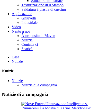
Saldatura Industriale
Texturizazione di u Stampo
Saldatura à piastra di cuscinu
Applicazione
Ghjuvelli
Industriale
Video
Nantu à noi
À propositu di Maven
Nutizie
Cuntatta ci
Scaricà
Casa
Nutizie
Nutizie
Nutizie
Nutizie di a cumpagnia
Nutizie di a cumpagnia