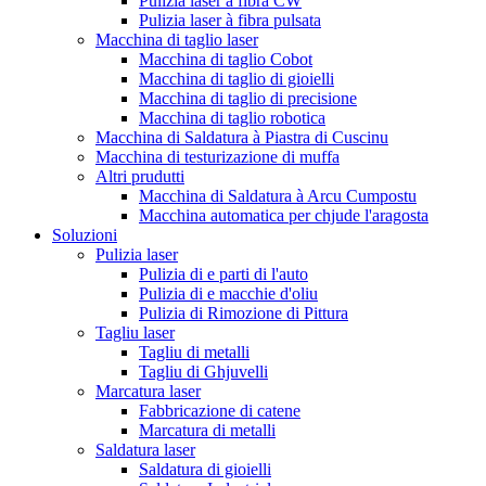
Pulizia laser à fibra CW
Pulizia laser à fibra pulsata
Macchina di taglio laser
Macchina di taglio Cobot
Macchina di taglio di gioielli
Macchina di taglio di precisione
Macchina di taglio robotica
Macchina di Saldatura à Piastra di Cuscinu
Macchina di testurizazione di muffa
Altri prudutti
Macchina di Saldatura à Arcu Cumpostu
Macchina automatica per chjude l'aragosta
Soluzioni
Pulizia laser
Pulizia di e parti di l'auto
Pulizia di e macchie d'oliu
Pulizia di Rimozione di Pittura
Tagliu laser
Tagliu di metalli
Tagliu di Ghjuvelli
Marcatura laser
Fabbricazione di catene
Marcatura di metalli
Saldatura laser
Saldatura di gioielli